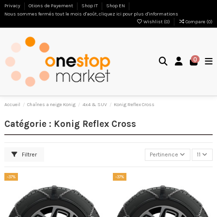
Privacy
Otions de Payement
Shop IT
Shop EN
Nous sommes fermés tout le mois d'août, cliquez ici pour plus d'informations
Wishlist (
0
)
Compare (
0
)
0
Accueil
Chaînes a neige Konig
4x4 & SUV
Konig Reflex Cross
Catégorie : Konig Reflex Cross
Filtrer
Pertinence
11
-37%
-37%