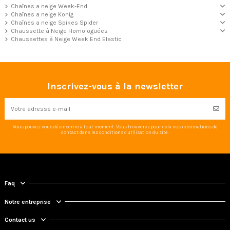
Chaînes a neige Week-End
Chaînes a neige Konig
Chaînes a neige Spikes Spider
Chaussette à Neige Homologuées
Chaussettes à Neige Week End Elastic
Inscrivez-vous à la newsletter
Vous pouvez vous désinscrire à tout moment. Vous trouverez pour cela nos informations de
contact dans les conditions d'utilisation du site.
Faq
Notre entreprise
Contact us