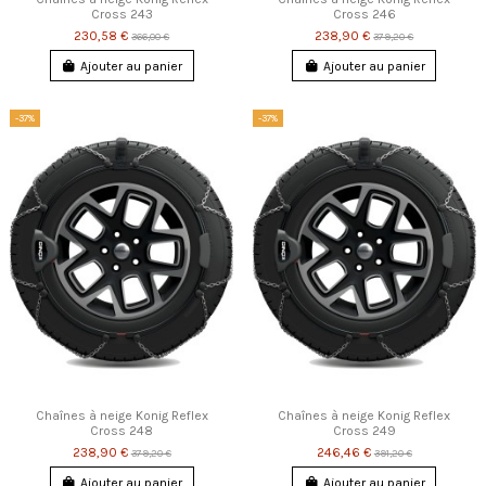
Cross 243
Cross 246
230,58 €
238,90 €
366,00 €
379,20 €
Ajouter au panier
Ajouter au panier
-37%
-37%
Chaînes à neige Konig Reflex
Chaînes à neige Konig Reflex
Cross 248
Cross 249
238,90 €
246,46 €
379,20 €
391,20 €
Ajouter au panier
Ajouter au panier