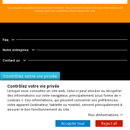
Vous pouvez vous désinscrire à tout moment. Vous trouverez pour cela nos informations de
contact dans les conditions d'utilisation du site.
Faq
Notre entreprise
Contact us
Contrôlez votre vie privée
Contrôlez votre vie privée
Lorsque vous consultez un site web, celui-ci peut stocker ou récupérer
des informations sur votre navigateur, principalement sous forme de «
cookies ». Ces informations, qui peuvent concerner vos préférences,
votre appareil (ordinateur, tablette ou mobile), servent principalement à
assurer le bon fonctionnement du site.
© 2026 - OneStopMarket srls - web master:
mathsolutions
Plus d'informations
Accepter tout
Reject all