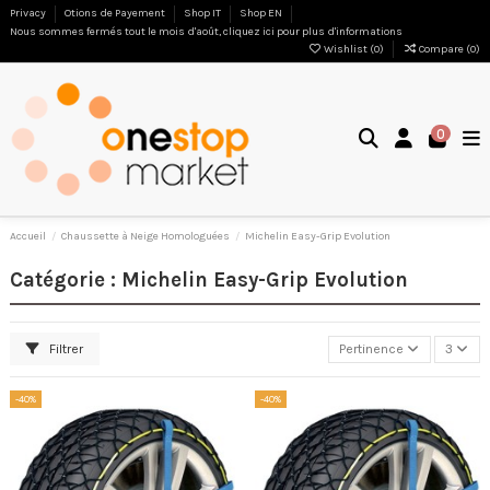
Privacy
Otions de Payement
Shop IT
Shop EN
Nous sommes fermés tout le mois d'août, cliquez ici pour plus d'informations
Wishlist (
0
)
Compare (
0
)
0
Accueil
Chaussette à Neige Homologuées
Michelin Easy-Grip Evolution
Catégorie : Michelin Easy-Grip Evolution
Filtrer
Pertinence
3
-40%
-40%