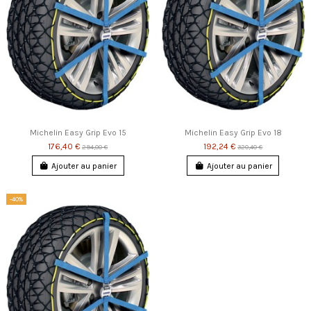
Michelin Easy Grip Evo 15
Michelin Easy Grip Evo 18
176,40 €
192,24 €
294,00 €
320,40 €
Ajouter au panier
Ajouter au panier
-40%