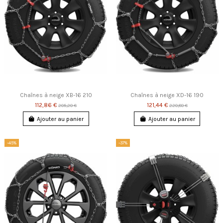
Chaînes à neige XB-16 210
Chaînes à neige XD-16 190
112,86 €
121,44 €
205,20 €
220,80 €
Ajouter au panier
Ajouter au panier
-45%
-37%