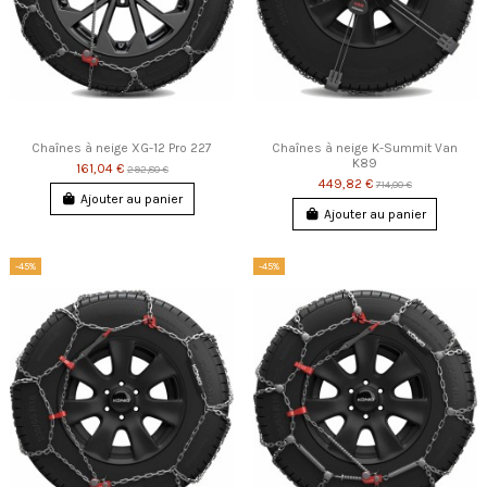
Chaînes à neige XG-12 Pro 227
Chaînes à neige K-Summit Van
K89
161,04 €
292,80 €
449,82 €
714,00 €
Ajouter au panier
Ajouter au panier
-45%
-45%