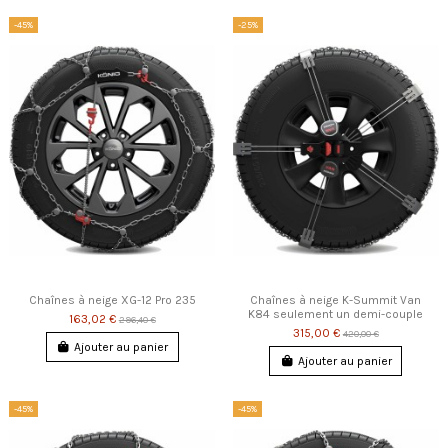
-45%
-25%
Chaînes à neige XG-12 Pro 235
Chaînes à neige K-Summit Van
K84 seulement un demi-couple
163,02 €
296,40 €
315,00 €
420,00 €
Ajouter au panier
Ajouter au panier
-45%
-45%