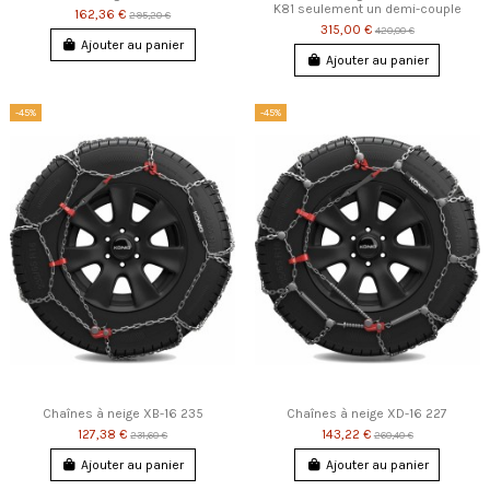
K81 seulement un demi-couple
162,36 €
295,20 €
315,00 €
420,00 €
Ajouter au panier
Ajouter au panier
-45%
-45%
Chaînes à neige XB-16 235
Chaînes à neige XD-16 227
127,38 €
143,22 €
231,60 €
260,40 €
Ajouter au panier
Ajouter au panier