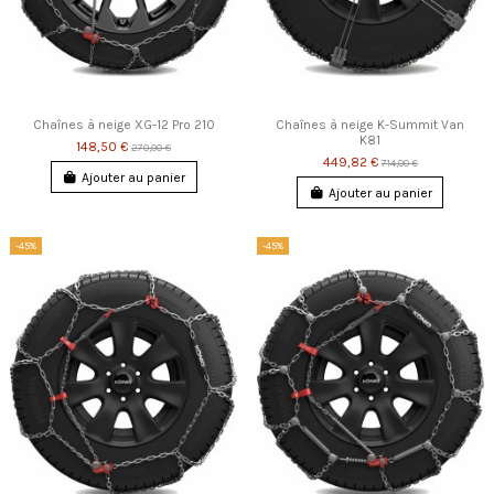
Chaînes à neige XG-12 Pro 210
Chaînes à neige K-Summit Van
K81
148,50 €
270,00 €
449,82 €
714,00 €
Ajouter au panier
Ajouter au panier
-45%
-45%