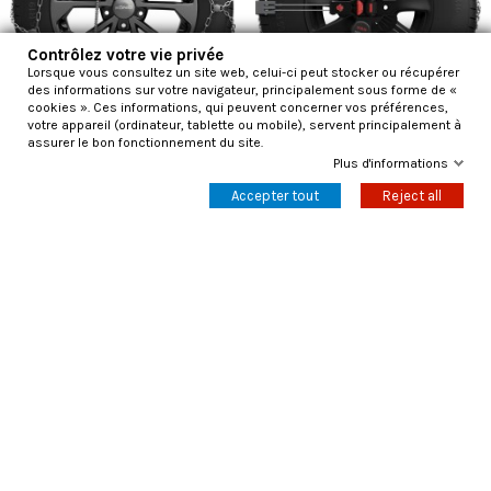
Contrôlez votre vie privée
Lorsque vous consultez un site web, celui-ci peut stocker ou récupérer
des informations sur votre navigateur, principalement sous forme de «
cookies ». Ces informations, qui peuvent concerner vos préférences,
votre appareil (ordinateur, tablette ou mobile), servent principalement à
assurer le bon fonctionnement du site.
Plus d'informations
Chaînes à neige XG-12 Pro 240
Chaînes à neige K-Summit Van
K87 seulement un demi-couple
168,96 €
Accepter tout
Reject all
307,20 €
315,00 €
420,00 €
Ajouter au panier
Ajouter au panier
-45%
-45%