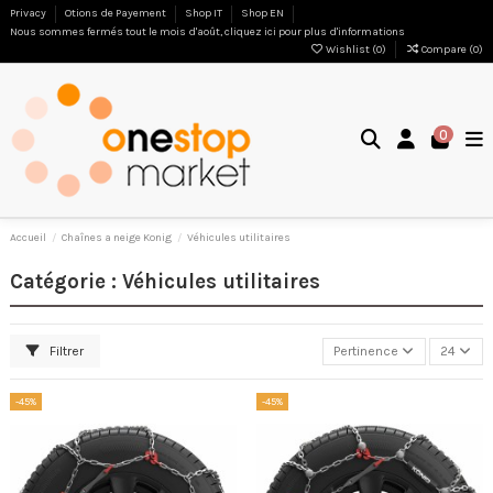
Privacy
Otions de Payement
Shop IT
Shop EN
Nous sommes fermés tout le mois d'août, cliquez ici pour plus d'informations
Wishlist (
0
)
Compare (
0
)
0
Accueil
Chaînes a neige Konig
Véhicules utilitaires
Catégorie : Véhicules utilitaires
Filtrer
Pertinence
24
-45%
-45%