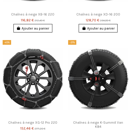
Chaînes à neige XB-16 220
Chaînes à neige XD-16 200
116,82 €
128,70 €
212,40 €
234,00 €
Ajouter au panier
Ajouter au panier
-45%
-37%
Chaînes à neige XG-12 Pro 220
Chaînes à neige K-Summit Van
K84
152,46 €
277,20 €