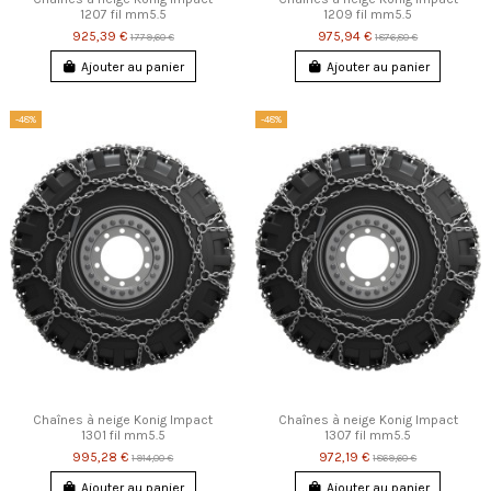
1207 fil mm5.5
1209 fil mm5.5
925,39 €
975,94 €
1 779,60 €
1 876,80 €
Ajouter au panier
Ajouter au panier
-48%
-48%
Chaînes à neige Konig Impact
Chaînes à neige Konig Impact
1301 fil mm5.5
1307 fil mm5.5
995,28 €
972,19 €
1 914,00 €
1 869,60 €
Ajouter au panier
Ajouter au panier