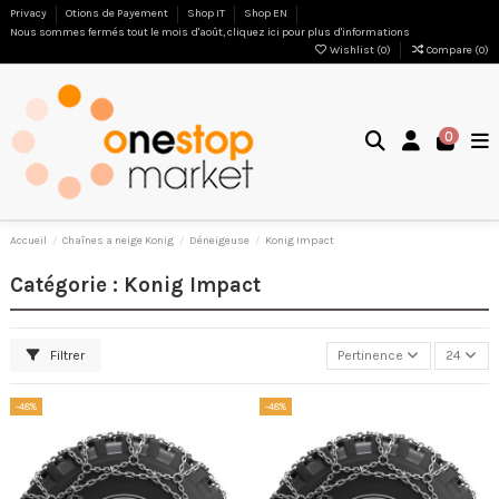
Privacy
Otions de Payement
Shop IT
Shop EN
Nous sommes fermés tout le mois d'août, cliquez ici pour plus d'informations
Wishlist (
0
)
Compare (
0
)
0
Accueil
Chaînes a neige Konig
Déneigeuse
Konig Impact
Catégorie : Konig Impact
Filtrer
Pertinence
24
-48%
-48%