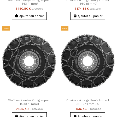
1443 fil mm7
1460 fil mm7
1 450,80 €
1 574,35 €
2 790,00 €
3 027,60 €
Ajouter au panier
Ajouter au panier
-48%
-48%
Chaînes à neige Konig Impact
Chaînes à neige Konig Impact
1490 fil mm8
3006 fil mm5.5
2 035,49 €
1 036,46 €
3 914,40 €
1 993,20 €
Ajouter au panier
Ajouter au panier