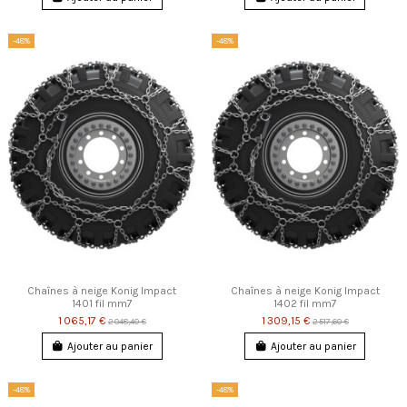
-48%
-48%
Chaînes à neige Konig Impact
Chaînes à neige Konig Impact
1401 fil mm7
1402 fil mm7
1 065,17 €
1 309,15 €
2 048,40 €
2 517,60 €
Ajouter au panier
Ajouter au panier
-48%
-48%