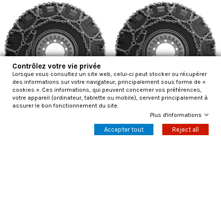
Contrôlez votre vie privée
Lorsque vous consultez un site web, celui-ci peut stocker ou récupérer
des informations sur votre navigateur, principalement sous forme de «
cookies ». Ces informations, qui peuvent concerner vos préférences,
votre appareil (ordinateur, tablette ou mobile), servent principalement à
assurer le bon fonctionnement du site.
Plus d'informations
Chaînes à neige Konig Impact
Chaînes à neige Konig Impact
Accepter tout
Reject all
3070 fil mm7
3100 fil mm7
1 510,70 €
1 092,00 €
2 905,20 €
2 100,00 €
Ajouter au panier
Ajouter au panier
-48%
-48%