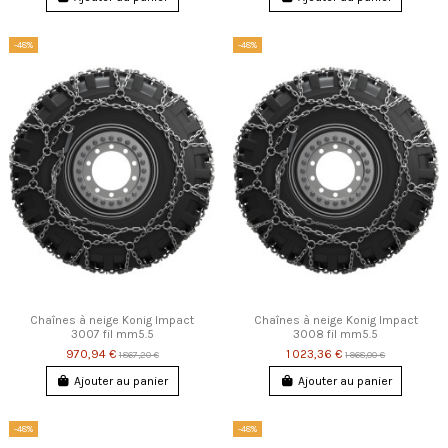
-48%
-48%
Chaînes à neige Konig Impact
Chaînes à neige Konig Impact
3007 fil mm5.5
3008 fil mm5.5
970,94 €
1 023,36 €
1 867,20 €
1 968,00 €
Ajouter au panier
Ajouter au panier
-48%
-48%