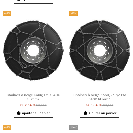
-48%
-48%
Chaînes à neige Konig TM-7 1408
Chaînes à neige Konig Rallye Pro
fil mm7
1402 fil mm7
362,54 €
565,34 €
697,20 €
1 087,20 €
Ajouter au panier
Ajouter au panier
-48%
Neuf