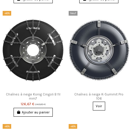
-48%
Neuf
Chaînes à neige Konig Cingoli B fil
Chaînes à neige K-Summit Pro
mm7
106
126,67 €
243,60 €
Voir
Ajouter au panier
-48%
-48%