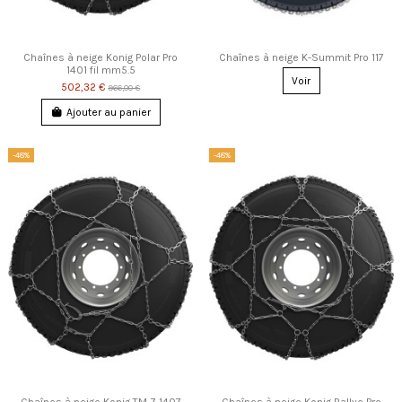
Chaînes à neige Konig Polar Pro
Chaînes à neige K-Summit Pro 117
1401 fil mm5.5
Voir
502,32 €
966,00 €
Ajouter au panier
-48%
-48%
Chaînes à neige Konig TM-7 1407
Chaînes à neige Konig Rallye Pro