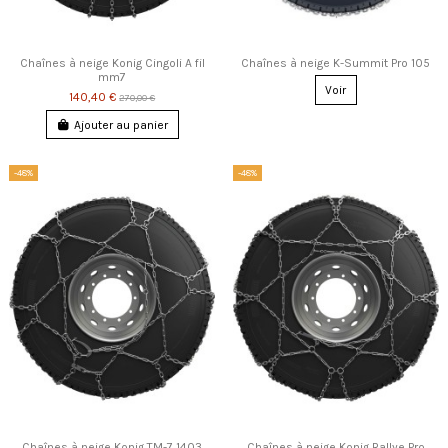
Chaînes à neige Konig Cingoli A fil
Chaînes à neige K-Summit Pro 105
mm7
Voir
140,40 €
270,00 €
Ajouter au panier
-48%
-48%
Chaînes à neige Konig TM-7 1403
Chaînes à neige Konig Rallye Pro