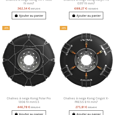
fil mm7
0317 fil mm7
362,54 €
688,27 €
697,20 €
1 323,60 €
Ajouter au panier
Ajouter au panier
-48%
-48%
Chaînes à neige Konig Polar Pro
Chaînes à neige Konig Cingoli X-
1306 fil mm5.5
PRESS B fil mm7
446,78 €
275,81 €
859,20 €
530,40 €
Ajouter au panier
Ajouter au panier