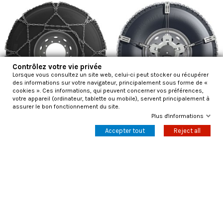
Contrôlez votre vie privée
Lorsque vous consultez un site web, celui-ci peut stocker ou récupérer
des informations sur votre navigateur, principalement sous forme de «
cookies ». Ces informations, qui peuvent concerner vos préférences,
votre appareil (ordinateur, tablette ou mobile), servent principalement à
assurer le bon fonctionnement du site.
Plus d'informations
Chaînes à neige Konig Polar Pro
Chaînes à neige K-Summit Pro 128
Accepter tout
Reject all
1403 fil mm7
Voir
678,91 €
1 305,60 €
Ajouter au panier
-48%
-48%