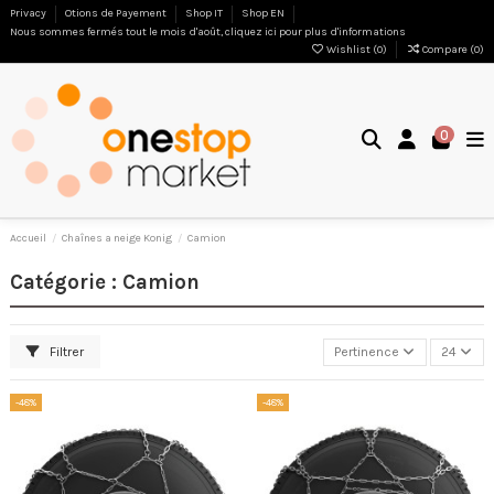
Privacy
Otions de Payement
Shop IT
Shop EN
Nous sommes fermés tout le mois d'août, cliquez ici pour plus d'informations
Wishlist (
0
)
Compare (
0
)
0
Accueil
Chaînes a neige Konig
Camion
Catégorie : Camion
Filtrer
Pertinence
24
-48%
-48%