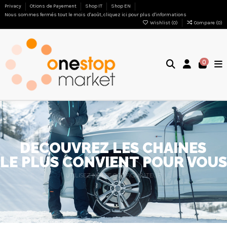
Privacy
Otions de Payement
Shop IT
Shop EN
Nous sommes fermés tout le mois d'août, cliquez ici pour plus d'informations
Wishlist (
0
)
Compare (
0
)
0
DÉCOUVREZ LES CHAÎNES
LE PLUS CONVIENT POUR VOU
UTILISEZ NOTRE CONFIGURATEUR